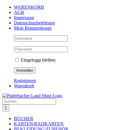
Zum
WARENKORB
Inhalt
AGB
springen
Impressum
Datenschutzbelehrung
Mein Benutzerkonto
Eingeloggt bleiben
Registrieren
Warenkorb
Suche
nach:
BÜCHER
KARTEN/RADKARTEN
BEKLEIDUNG/ZUBEHÖR