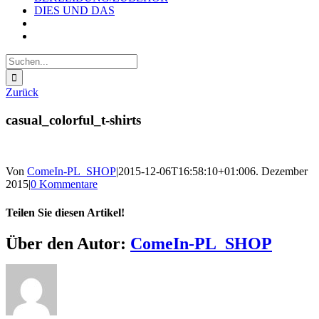
DIES UND DAS
Suche
nach:
Zurück
casual_colorful_t-shirts
Von
ComeIn-PL_SHOP
|
2015-12-06T16:58:10+01:00
6. Dezember
2015
|
0 Kommentare
Teilen Sie diesen Artikel!
Facebook
X
Reddit
LinkedIn
WhatsApp
Telegram
Tumblr
Pinterest
Vk
Xing
E-
Über den Autor:
ComeIn-PL_SHOP
Mail