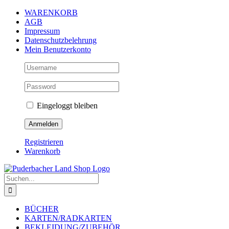
Zum
WARENKORB
Inhalt
AGB
springen
Impressum
Datenschutzbelehrung
Mein Benutzerkonto
Eingeloggt bleiben
Registrieren
Warenkorb
Suche
nach:
BÜCHER
KARTEN/RADKARTEN
BEKLEIDUNG/ZUBEHÖR