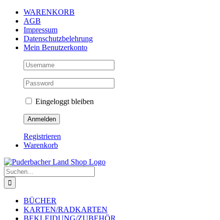
Zum
WARENKORB
Inhalt
AGB
springen
Impressum
Datenschutzbelehrung
Mein Benutzerkonto
Eingeloggt bleiben
Registrieren
Warenkorb
Suche
nach:
BÜCHER
KARTEN/RADKARTEN
BEKLEIDUNG/ZUBEHÖR