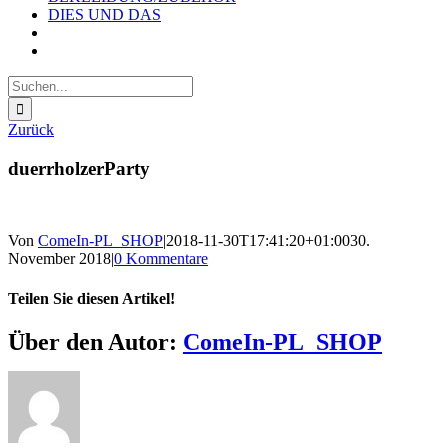
DIES UND DAS
Suche
nach:
Zurück
duerrholzerParty
Von
ComeIn-PL_SHOP
|
2018-11-30T17:41:20+01:00
30.
November 2018
|
0 Kommentare
Teilen Sie diesen Artikel!
Facebook
X
Reddit
LinkedIn
WhatsApp
Telegram
Tumblr
Pinterest
Vk
Xing
E-
Über den Autor:
ComeIn-PL_SHOP
Mail