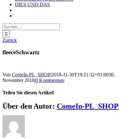
DIES UND DAS
Suche
nach:
Zurück
fleeceSchwartz
Von
ComeIn-PL_SHOP
|
2018-11-30T19:21:32+01:00
30.
November 2018
|
0 Kommentare
Teilen Sie diesen Artikel!
Facebook
X
Reddit
LinkedIn
WhatsApp
Telegram
Tumblr
Pinterest
Vk
Xing
E-
Über den Autor:
ComeIn-PL_SHOP
Mail