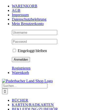
Zum
WARENKORB
Inhalt
AGB
springen
Impressum
Datenschutzbelehrung
Mein Benutzerkonto
Eingeloggt bleiben
Registrieren
Warenkorb
Suche
nach:
BÜCHER
KARTEN/RADKARTEN
BEKLEIDUNG/ZUBEHÖR