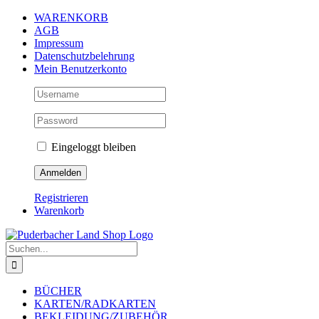
Zum
WARENKORB
Inhalt
AGB
springen
Impressum
Datenschutzbelehrung
Mein Benutzerkonto
Eingeloggt bleiben
Registrieren
Warenkorb
Suche
nach:
BÜCHER
KARTEN/RADKARTEN
BEKLEIDUNG/ZUBEHÖR