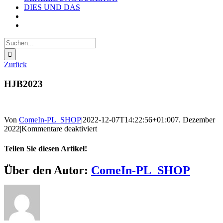
DIES UND DAS
Suche
nach:
Zurück
HJB2023
Von
ComeIn-PL_SHOP
|
2022-12-07T14:22:56+01:00
7. Dezember
für
2022
|
Kommentare deaktiviert
HJB2023
Teilen Sie diesen Artikel!
Facebook
X
Reddit
LinkedIn
WhatsApp
Telegram
Tumblr
Pinterest
Vk
Xing
E-
Über den Autor:
ComeIn-PL_SHOP
Mail