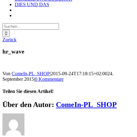
DIES UND DAS
Suche
nach:
Zurück
hr_wave
Von
ComeIn-PL_SHOP
|
2015-09-24T17:18:15+02:00
24.
September 2015
|
0 Kommentare
Teilen Sie diesen Artikel!
Facebook
X
Reddit
LinkedIn
WhatsApp
Telegram
Tumblr
Pinterest
Vk
Xing
E-
Über den Autor:
ComeIn-PL_SHOP
Mail