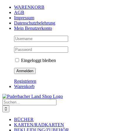
Zum
WARENKORB
Inhalt
AGB
springen
Impressum
Datenschutzbelehrung
Mein Benutzerkonto
Eingeloggt bleiben
Registrieren
Warenkorb
Suche
nach:
BÜCHER
KARTEN/RADKARTEN
BEKLEIDUNG/ZUBEHÖR