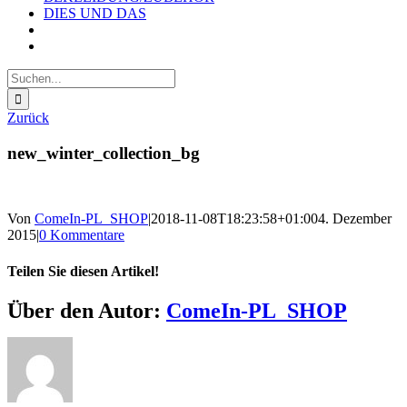
DIES UND DAS
Suche
nach:
Zurück
new_winter_collection_bg
Von
ComeIn-PL_SHOP
|
2018-11-08T18:23:58+01:00
4. Dezember
2015
|
0 Kommentare
Teilen Sie diesen Artikel!
Facebook
X
Reddit
LinkedIn
WhatsApp
Telegram
Tumblr
Pinterest
Vk
Xing
E-
Über den Autor:
ComeIn-PL_SHOP
Mail