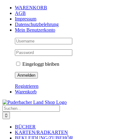
Zum
WARENKORB
Inhalt
AGB
springen
Impressum
Datenschutzbelehrung
Mein Benutzerkonto
Eingeloggt bleiben
Registrieren
Warenkorb
Suche
nach:
BÜCHER
KARTEN/RADKARTEN
BEKLEIDUNG/ZUBEHÖR