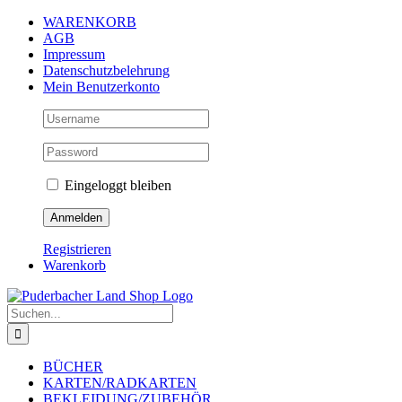
Zum
WARENKORB
Inhalt
AGB
springen
Impressum
Datenschutzbelehrung
Mein Benutzerkonto
Eingeloggt bleiben
Registrieren
Warenkorb
Suche
nach:
BÜCHER
KARTEN/RADKARTEN
BEKLEIDUNG/ZUBEHÖR